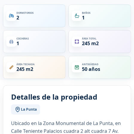
DORMITORIOS
BAÑOS
2
1
COCHERAS
ÁREA TOTAL
1
245 m2
ÁREA TECHADA
ANTIGÜEDAD
245 m2
50 años
Detalles de la propiedad
La Punta
Ubicado en la Zona Monumental de La Punta, en
Calle Teniente Palacios cuadra 2 alt cuadra 7 Av.