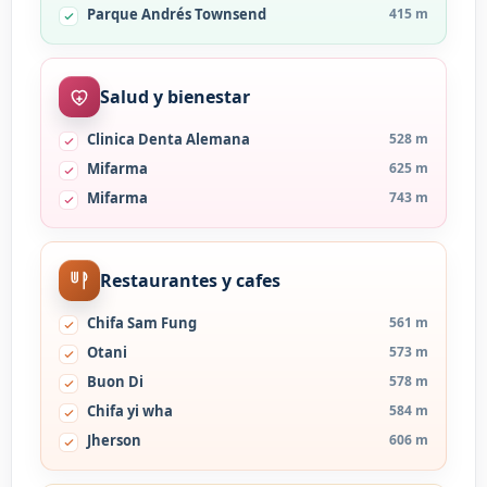
Parque Andrés Townsend
415 m
Salud y bienestar
Clinica Denta Alemana
528 m
Mifarma
625 m
Mifarma
743 m
Restaurantes y cafes
Chifa Sam Fung
561 m
Otani
573 m
Buon Di
578 m
Chifa yi wha
584 m
Jherson
606 m