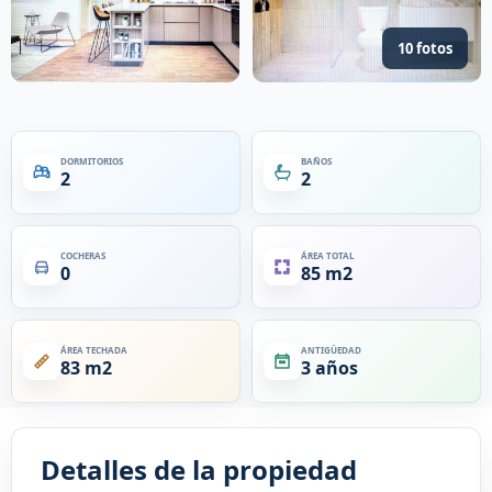
10 fotos
DORMITORIOS
BAÑOS
2
2
COCHERAS
ÁREA TOTAL
0
85 m2
ÁREA TECHADA
ANTIGÜEDAD
83 m2
3 años
Detalles de la propiedad