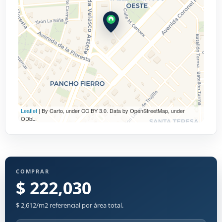
Leaflet
| By Carto, under CC BY 3.0. Data by OpenStreetMap, under
ODbL.
COMPRAR
$ 222,030
$ 2,612/m2 referencial por área total.