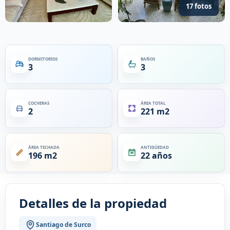
17 fotos
DORMITORIOS
BAÑOS
3
3
COCHERAS
ÁREA TOTAL
2
221 m2
ÁREA TECHADA
ANTIGÜEDAD
196 m2
22 años
Detalles de la propiedad
Santiago de Surco