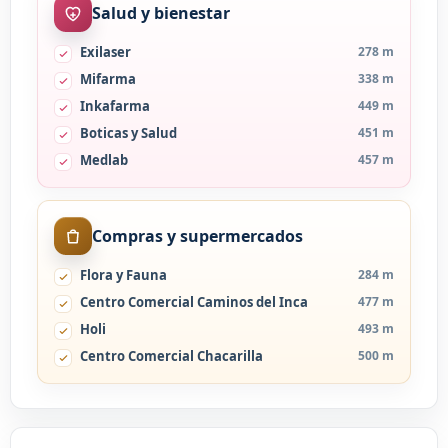
Salud y bienestar
Exilaser
278 m
Mifarma
338 m
Inkafarma
449 m
Boticas y Salud
451 m
Medlab
457 m
Compras y supermercados
Flora y Fauna
284 m
Centro Comercial Caminos del Inca
477 m
Holi
493 m
Centro Comercial Chacarilla
500 m