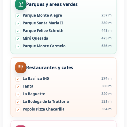
Parques y areas verdes
Parque Monte Alegre
257 m
Parque Santa María II
380 m
Parque Felipe Schroth
448 m
Miró Quesada
475 m
Parque Monte Carmelo
536 m
Restaurantes y cafes
La Basílica 640
274 m
Tanta
300 m
La Baguette
320 m
La Bodega de la Trattoria
321 m
Popolo Pizza Chacarilla
354 m