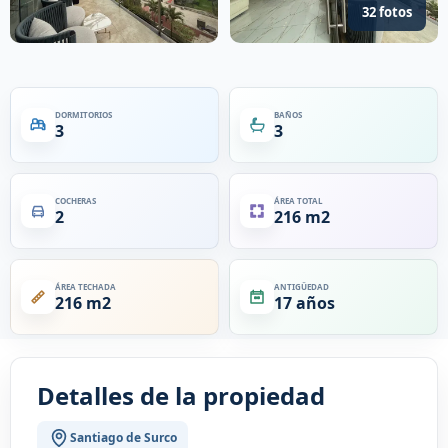
32 fotos
DORMITORIOS
BAÑOS
3
3
COCHERAS
ÁREA TOTAL
2
216 m2
ÁREA TECHADA
ANTIGÜEDAD
216 m2
17 años
Detalles de la propiedad
Santiago de Surco