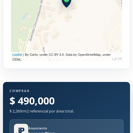
Leaflet
| By Carto, under CC BY 3.0. Data by OpenStreetMap, under
ODbL.
COMPRAR
$ 490,000
$ 2,269/m2 referencial por área total.
Anunciante