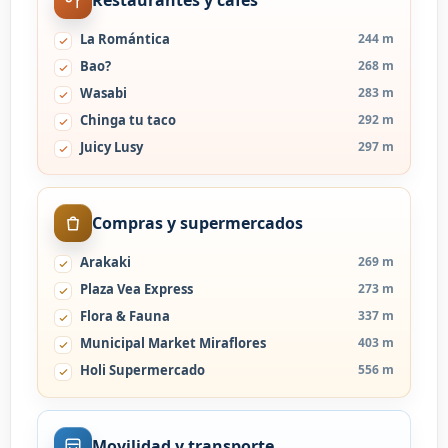
Restaurantes y cafes
La Romántica
244 m
Bao?
268 m
Wasabi
283 m
Chinga tu taco
292 m
Juicy Lusy
297 m
Compras y supermercados
Arakaki
269 m
Plaza Vea Express
273 m
Flora & Fauna
337 m
Municipal Market Miraflores
403 m
Holi Supermercado
556 m
Movilidad y transporte