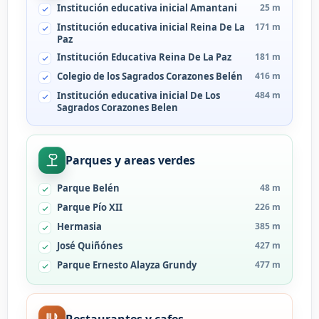
Institución educativa inicial Amantani
25 m
Institución educativa inicial Reina De La
171 m
Paz
Institución Educativa Reina De La Paz
181 m
Colegio de los Sagrados Corazones Belén
416 m
Institución educativa inicial De Los
484 m
Sagrados Corazones Belen
Parques y areas verdes
Parque Belén
48 m
Parque Pío XII
226 m
Hermasia
385 m
José Quiñónes
427 m
Parque Ernesto Alayza Grundy
477 m