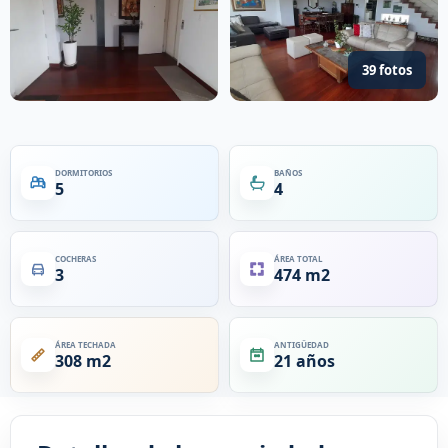
39 fotos
DORMITORIOS
BAÑOS
5
4
COCHERAS
ÁREA TOTAL
3
474 m2
ÁREA TECHADA
ANTIGÜEDAD
308 m2
21 años