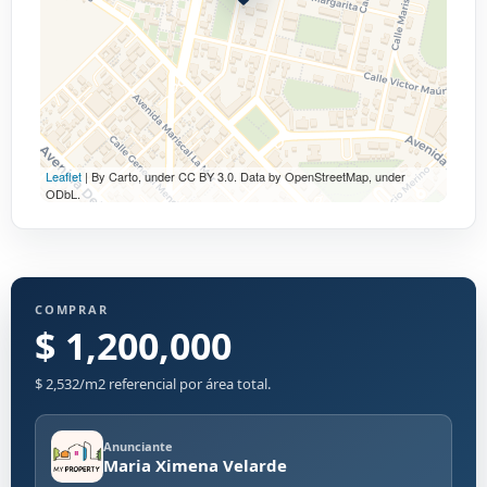
Leaflet
| By Carto, under CC BY 3.0. Data by OpenStreetMap, under
ODbL.
COMPRAR
$ 1,200,000
$ 2,532/m2 referencial por área total.
Anunciante
Maria Ximena Velarde