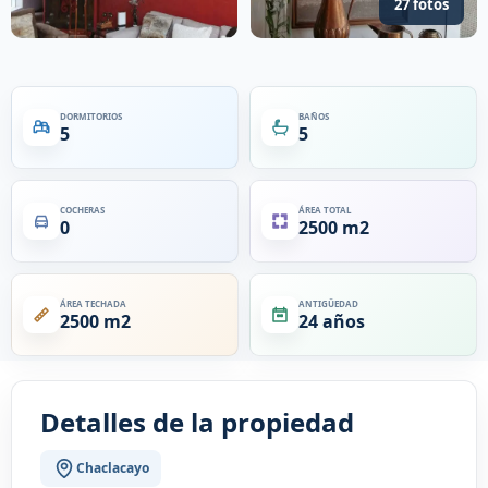
27 fotos
DORMITORIOS
BAÑOS
5
5
COCHERAS
ÁREA TOTAL
0
2500 m2
ÁREA TECHADA
ANTIGÜEDAD
2500 m2
24 años
Detalles de la propiedad
Chaclacayo