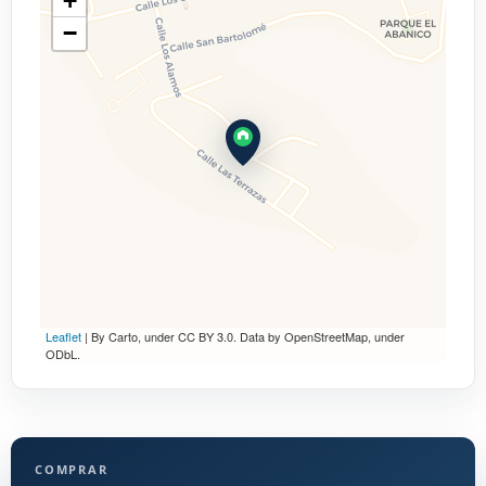
+
−
Leaflet
| By Carto, under CC BY 3.0. Data by OpenStreetMap, under
ODbL.
COMPRAR