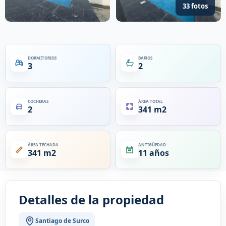
33 fotos
DORMITORIOS
BAÑOS
3
2
COCHERAS
ÁREA TOTAL
2
341 m2
ÁREA TECHADA
ANTIGÜEDAD
341 m2
11 años
Detalles de la propiedad
Santiago de Surco