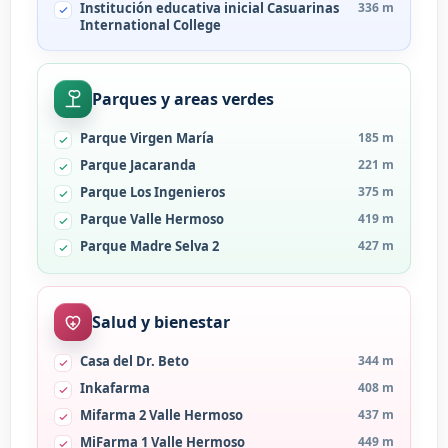
Institución educativa inicial Casuarinas
336 m
International College
Parques y areas verdes
Parque Virgen María
185 m
Parque Jacaranda
221 m
Parque Los Ingenieros
375 m
Parque Valle Hermoso
419 m
Parque Madre Selva 2
427 m
Salud y bienestar
Casa del Dr. Beto
344 m
Inkafarma
408 m
Mifarma 2 Valle Hermoso
437 m
MiFarma 1 Valle Hermoso
449 m