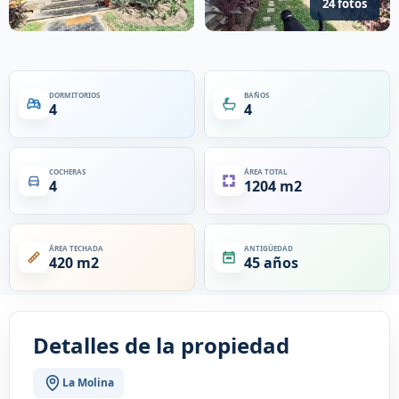
24 fotos
DORMITORIOS
BAÑOS
4
4
COCHERAS
ÁREA TOTAL
4
1204 m2
ÁREA TECHADA
ANTIGÜEDAD
420 m2
45 años
Detalles de la propiedad
La Molina