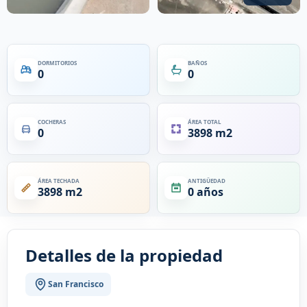
DORMITORIOS
BAÑOS
0
0
COCHERAS
ÁREA TOTAL
0
3898 m2
ÁREA TECHADA
ANTIGÜEDAD
3898 m2
0 años
Detalles de la propiedad
San Francisco