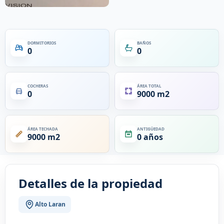
DORMITORIOS
BAÑOS
0
0
COCHERAS
ÁREA TOTAL
0
9000 m2
ÁREA TECHADA
ANTIGÜEDAD
9000 m2
0 años
Detalles de la propiedad
Alto Laran