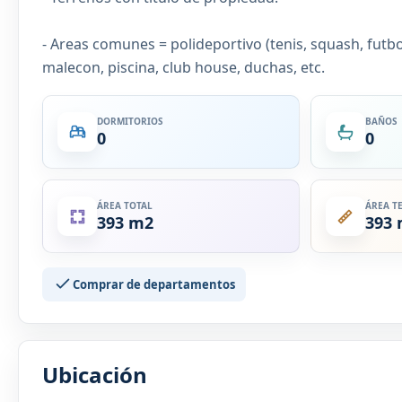
- Areas comunes = polideportivo (tenis, squash, futbo
malecon, piscina, club house, duchas, etc.
DORMITORIOS
BAÑOS
0
0
ÁREA TOTAL
ÁREA T
393 m2
393
Comprar de departamentos
Ubicación