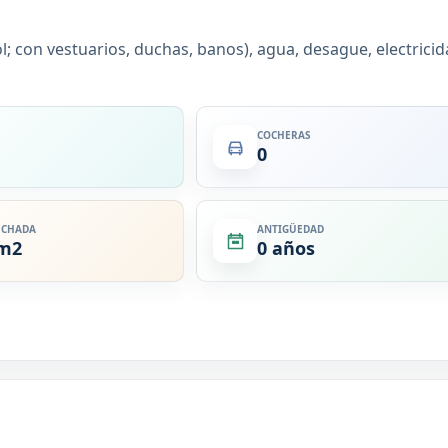
l; con vestuarios, duchas, banos), agua, desague, electricid
COCHERAS
0
ECHADA
ANTIGÜEDAD
 m2
0 años