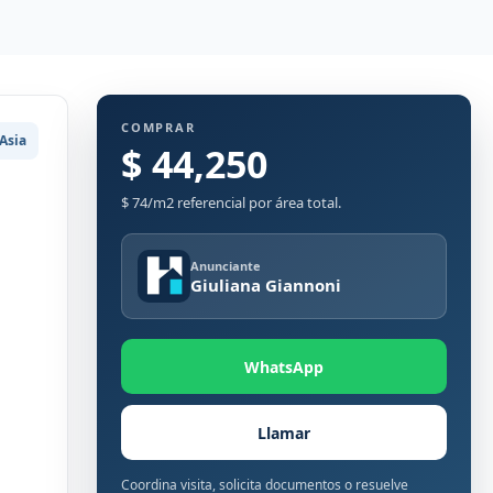
COMPRAR
Asia
$ 44,250
$ 74/m2 referencial por área total.
Anunciante
Giuliana Giannoni
WhatsApp
Llamar
Coordina visita, solicita documentos o resuelve