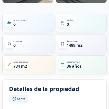
DORMITORIOS
BAÑOS
0
0
COCHERAS
ÁREA TOTAL
0
1489 m2
ÁREA TECHADA
ANTIGÜEDAD
734 m2
36 años
Detalles de la propiedad
Santa