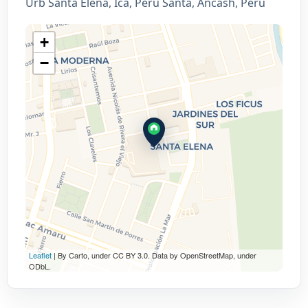
Urb Santa Elena, Ica, Peru Santa, Áncash, Perú
+
−
Leaflet
| By Carto, under CC BY 3.0. Data by OpenStreetMap, under
ODbL.