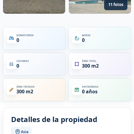
11 fotos
DORMITORIOS
BAÑOS
0
0
COCHERAS
ÁREA TOTAL
0
300 m2
ÁREA TECHADA
ANTIGÜEDAD
300 m2
0 años
Detalles de la propiedad
Asia