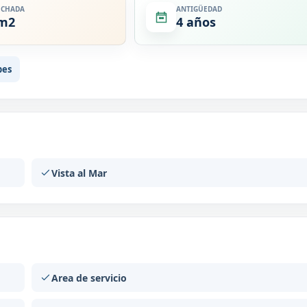
ECHADA
ANTIGÜEDAD
 m2
4 años
bes
Vista al Mar
Area de servicio