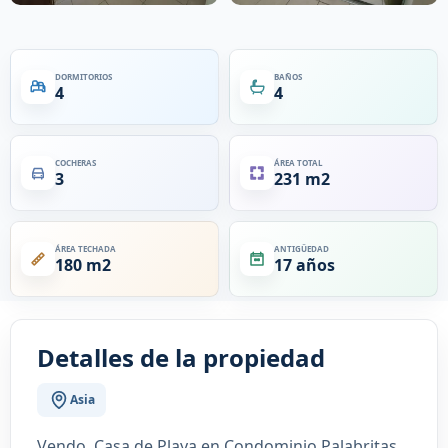
DORMITORIOS
BAÑOS
4
4
COCHERAS
ÁREA TOTAL
3
231 m2
ÁREA TECHADA
ANTIGÜEDAD
180 m2
17 años
Detalles de la propiedad
Asia
Vendo, Casa de Playa en Condominio Palabritas,