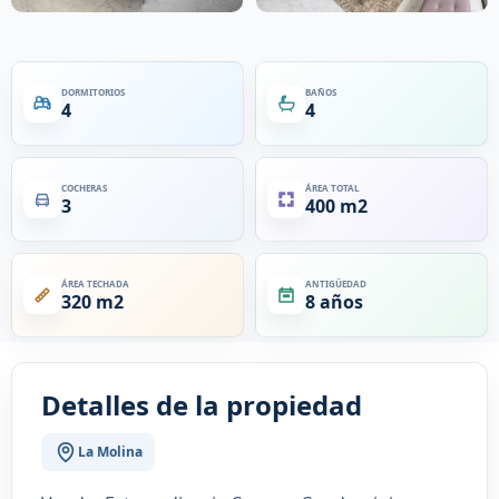
DORMITORIOS
BAÑOS
4
4
COCHERAS
ÁREA TOTAL
3
400 m2
ÁREA TECHADA
ANTIGÜEDAD
320 m2
8 años
Detalles de la propiedad
La Molina