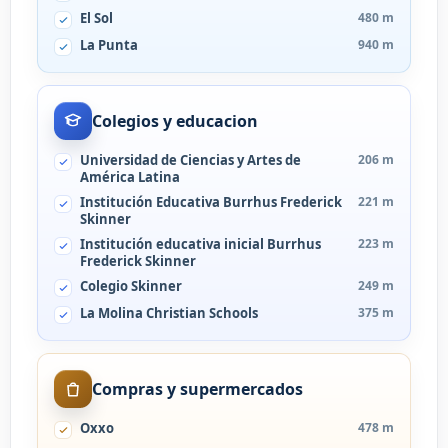
El Sol
480 m
La Punta
940 m
Colegios y educacion
Universidad de Ciencias y Artes de
206 m
América Latina
Institución Educativa Burrhus Frederick
221 m
Skinner
Institución educativa inicial Burrhus
223 m
Frederick Skinner
Colegio Skinner
249 m
La Molina Christian Schools
375 m
Compras y supermercados
Oxxo
478 m