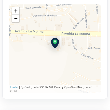
+
−
Leaflet
| By Carto, under CC BY 3.0. Data by OpenStreetMap, under
ODbL.