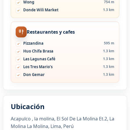
Wong
754 m
Donde Wili Market
1.3 km
Restaurantes y cafes
Pizzandina
595 m
Huo Chifa Brasa
1.3 km
Las Lagunas Café
1.3 km
Los Tres Mario’s
1.3 km
Don Gemar
1.3 km
Ubicación
Acapulco , la molina, El Sol De La Molina Et.2, La
Molina La Molina, Lima, Perú