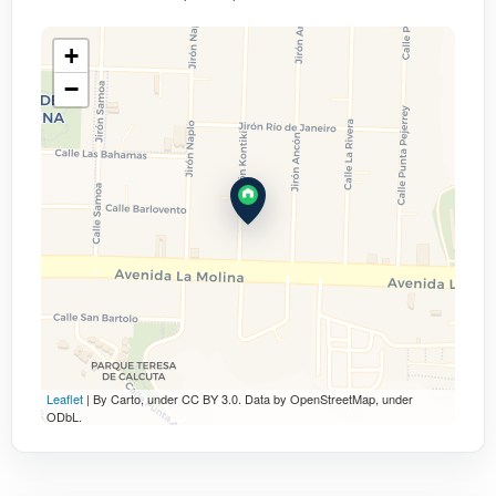
+
−
Leaflet
| By Carto, under CC BY 3.0. Data by OpenStreetMap, under
ODbL.