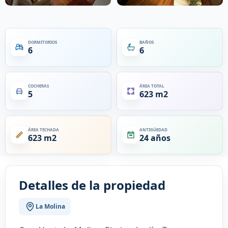
DORMITORIOS
BAÑOS
6
6
COCHERAS
ÁREA TOTAL
5
623 m2
ÁREA TECHADA
ANTIGÜEDAD
623 m2
24 años
Detalles de la propiedad
La Molina