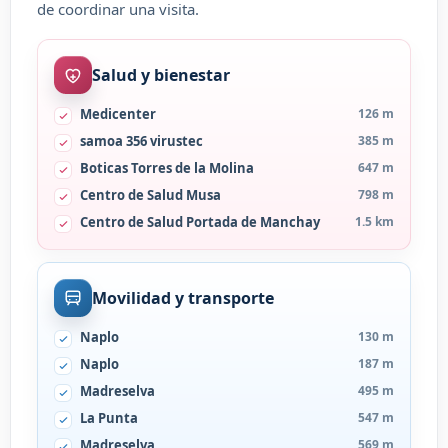
de coordinar una visita.
Salud y bienestar
Medicenter
126 m
samoa 356 virustec
385 m
Boticas Torres de la Molina
647 m
Centro de Salud Musa
798 m
Centro de Salud Portada de Manchay
1.5 km
Movilidad y transporte
Naplo
130 m
Naplo
187 m
Madreselva
495 m
La Punta
547 m
Madreselva
569 m