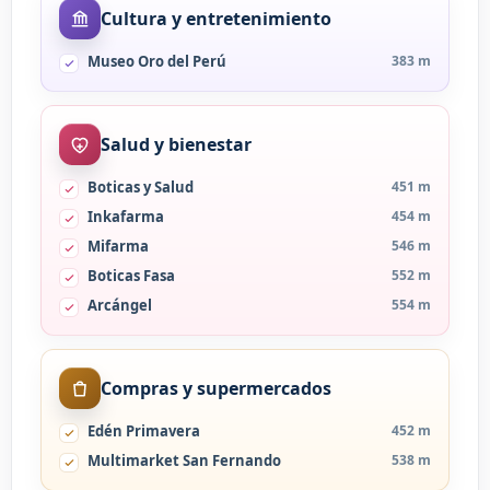
Cultura y entretenimiento
Museo Oro del Perú
383 m
Salud y bienestar
Boticas y Salud
451 m
Inkafarma
454 m
Mifarma
546 m
Boticas Fasa
552 m
Arcángel
554 m
Compras y supermercados
Edén Primavera
452 m
Multimarket San Fernando
538 m