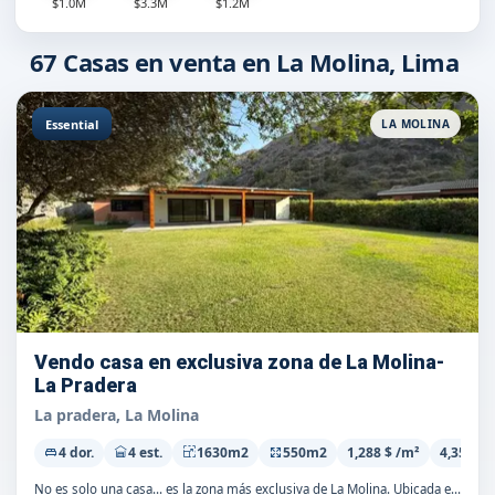
$1.0M
$3.3M
$1.2M
67
Casas en venta en La Molina, Lima
Essential
LA MOLINA
Vendo casa en exclusiva zona de La Molina-
La Pradera
La pradera, La Molina
4 dor.
4 est.
1630m2
550m2
1,288 $ /m²
4,355 S
No es solo una casa… es la zona más exclusiva de La Molina. Ubicada en La Pradera, el punto más alto en seguridad, privacidad y perfil de vecinos,...