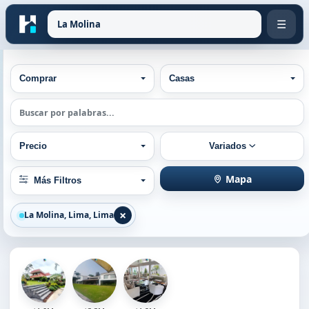
☰
Tipo de operación
Tipos de Propiedad
Comprar
Casas
Búsqueda por palabra
Rango de precios
Ordenar por
Precio
Variados
Otros filtros:
Mapa
Más Filtros
×
La Molina, Lima, Lima