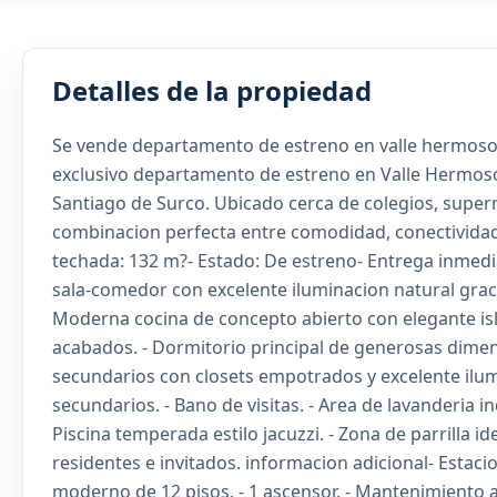
Detalles de la propiedad
Se vende departamento de estreno en valle hermoso 
exclusivo departamento de estreno en Valle Hermoso,
Santiago de Surco. Ubicado cerca de colegios, super
combinacion perfecta entre comodidad, conectividad y
techada: 132 m?- Estado: De estreno- Entrega inmedi
sala-comedor con excelente iluminacion natural gracia
Moderna cocina de concepto abierto con elegante isl
acabados. - Dormitorio principal de generosas dimen
secundarios con closets empotrados y excelente ilu
secundarios. - Bano de visitas. - Area de lavanderia i
Piscina temperada estilo jacuzzi. - Zona de parrilla i
residentes e invitados. informacion adicional- Estacion
moderno de 12 pisos. - 1 ascensor. - Mantenimiento a