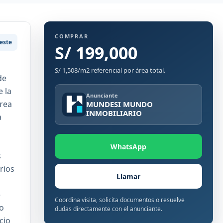
COMPRAR
este
S/ 199,000
S/ 1,508/m2 referencial por área total.
de
 la
Anunciante
Area
MUNDESI MUNDO
INMOBILIARIO
a
WhatsApp
s
rios
Llamar
e
Coordina visita, solicita documentos o resuelve
io
dudas directamente con el anunciante.
cio