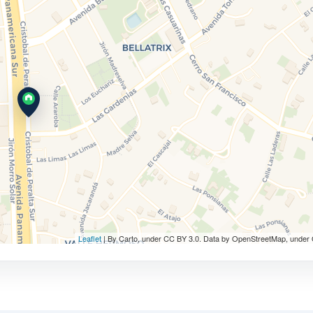
Leaflet
| By Carto, under CC BY 3.0. Data by OpenStreetMap, under