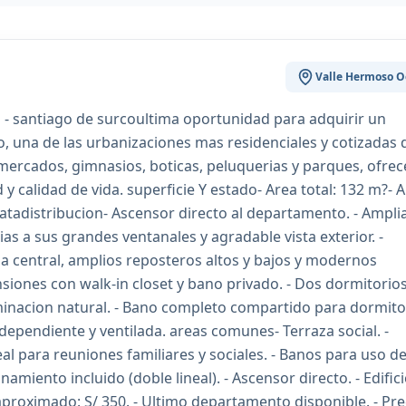
Valle Hermoso O
- santiago de surcoultima oportunidad para adquirir un
 una de las urbanizaciones mas residenciales y cotizadas 
mercados, gimnasios, boticas, peluquerias y parques, ofrece
 calidad de vida. superficie Y estado- Area total: 132 m?- 
atadistribucion- Ascensor directo al departamento. - Ampli
s a sus grandes ventanales y agradable vista exterior. -
a central, amplios reposteros altos y bajos y modernos
siones con walk-in closet y bano privado. - Dos dormitorio
minacion natural. - Bano completo compartido para dormito
ndependiente y ventilada. areas comunes- Terraza social. -
deal para reuniones familiares y sociales. - Banos para uso d
amiento incluido (doble lineal). - Ascensor directo. - Edific
proximado: S/ 350. - Ultimo departamento disponible. - Pre