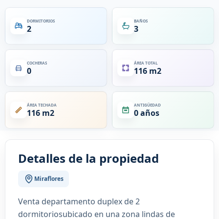
DORMITORIOS
BAÑOS
2
3
COCHERAS
ÁREA TOTAL
0
116 m2
ÁREA TECHADA
ANTIGÜEDAD
116 m2
0 años
Detalles de la propiedad
Miraflores
Venta departamento duplex de 2
dormitoriosubicado en una zona lindas de