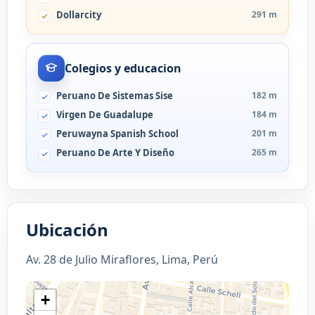
Dollarcity
291 m
Colegios y educacion
Peruano De Sistemas Sise
182 m
Virgen De Guadalupe
184 m
Peruwayna Spanish School
201 m
Peruano De Arte Y Diseño
265 m
Ubicación
Av. 28 de Julio Miraflores, Lima, Perú
+