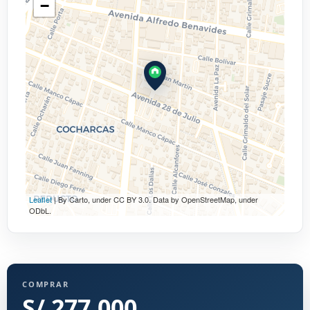
−
Leaflet
| By Carto, under CC BY 3.0. Data by OpenStreetMap, under
ODbL.
COMPRAR
S/ 277,000