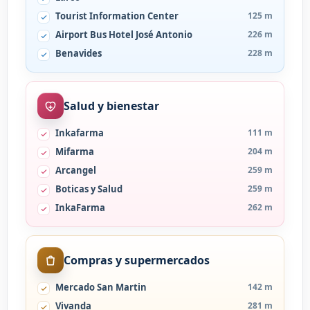
Tourist Information Center
125 m
Airport Bus Hotel José Antonio
226 m
Benavides
228 m
Salud y bienestar
Inkafarma
111 m
Mifarma
204 m
Arcangel
259 m
Boticas y Salud
259 m
InkaFarma
262 m
Compras y supermercados
Mercado San Martin
142 m
Vivanda
281 m