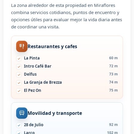
La zona alrededor de esta propiedad en Miraflores
combina servicios cotidianos, puntos de encuentro y
opciones útiles para evaluar mejor la vida diaria antes
de coordinar una visita.
Restaurantes y cafes
La Pinta
60 m
Intro Café Bar
72 m
Delfus
73 m
La Granja de Brezza
74 m
El Pez On
75 m
Movilidad y transporte
28 de Julio
92 m
Larco
102 m