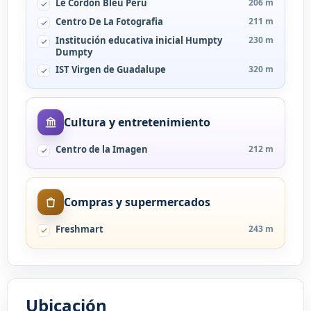
Le Cordon Bleu Perú
206 m
Centro De La Fotografia
211 m
Institución educativa inicial Humpty
230 m
Dumpty
IST Virgen de Guadalupe
320 m
Cultura y entretenimiento
Centro de la Imagen
212 m
Compras y supermercados
Freshmart
243 m
Ubicación