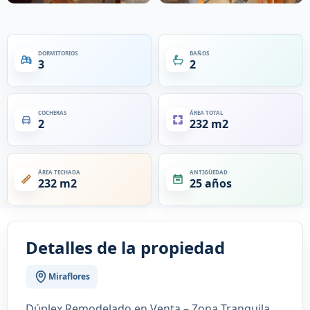
DORMITORIOS
BAÑOS
3
2
COCHERAS
ÁREA TOTAL
2
232 m2
ÁREA TECHADA
ANTIGÜEDAD
232 m2
25 años
Detalles de la propiedad
Miraflores
Dúplex Remodelado en Venta – Zona Tranquila