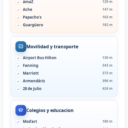
ámaZ
129 m
Ache
147 m
Papacho's
163 m
Guargüero
182 m
Movilidad y transporte
Airport Bus Hilton
130 m
Fanning
343 m
Marriott
373 m
Armendáriz
396 m
28 de Julio
424 m
Colegios y educacion
Mod'art
180 m