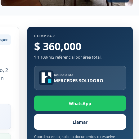
COMPRAR
nque
$ 360,000
$ 1,108/m2 referencial por área total.
o, 2
Anunciante
on
MERCEDES SOLIDORO
WhatsApp
Llamar
Coordina visita, solicita documentos o resuelve