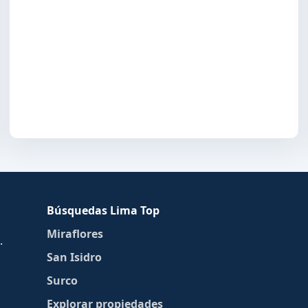
Búsquedas Lima Top
Miraflores
.
San Isidro
Surco
Explorar propiedades