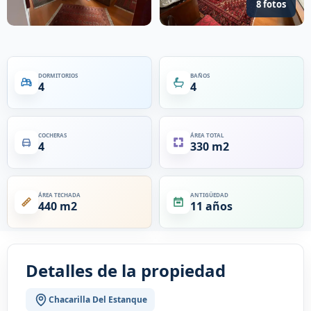
8 fotos
DORMITORIOS
BAÑOS
4
4
COCHERAS
ÁREA TOTAL
4
330 m2
ÁREA TECHADA
ANTIGÜEDAD
440 m2
11 años
Detalles de la propiedad
Chacarilla Del Estanque