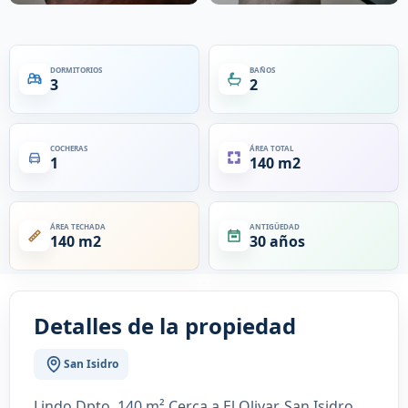
DORMITORIOS
BAÑOS
3
2
COCHERAS
ÁREA TOTAL
1
140 m2
ÁREA TECHADA
ANTIGÜEDAD
140 m2
30 años
Detalles de la propiedad
San Isidro
Lindo Dpto. 140 m² Cerca a El Olivar, San Isidro