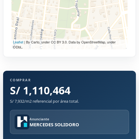
Leaflet
| By Carto, under CC BY 3.0. Data by OpenStreetMap, under
ODbL.
COMPRAR
S/ 1,110,464
S/ 7,932/m2 referencial por área total.
Anunciante
MERCEDES SOLIDORO