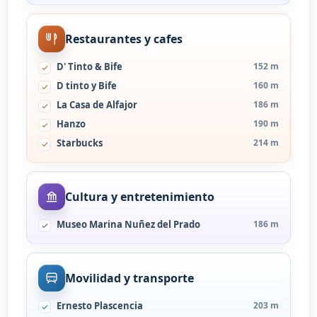
Restaurantes y cafes
D' Tinto & Bife
152 m
D tinto y Bife
160 m
La Casa de Alfajor
186 m
Hanzo
190 m
Starbucks
214 m
Cultura y entretenimiento
Museo Marina Nuñez del Prado
186 m
Movilidad y transporte
Ernesto Plascencia
203 m