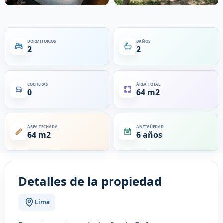
DORMITORIOS
BAÑOS
2
2
COCHERAS
ÁREA TOTAL
0
64 m2
ÁREA TECHADA
ANTIGÜEDAD
64 m2
6 años
Detalles de la propiedad
Lima