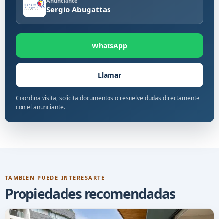
Anunciante
Sergio Abugattas
WhatsApp
Llamar
Coordina visita, solicita documentos o resuelve dudas directamente
con el anunciante.
TAMBIÉN PUEDE INTERESARTE
Propiedades recomendadas