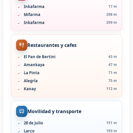
Inkafarma
17 m
Mifarma
298 m
Inkafarma
299 m
Restaurantes y cafes
El Pan de Bertini
43 m
Amankaya
47 m
La Pinta
71 m
Alegría
75 m
Kanay
112 m
Movilidad y transporte
28 de Julio
151 m
Larco
193 m