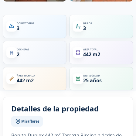
DORMITORIOS
BAÑOS
3
3
COCHERAS
ÁREA TOTAL
2
442 m2
ÁREA TECHADA
ANTIGÜEDAD
442 m2
25 años
Detalles de la propiedad
Miraflores
Bonito Duplex 442 m² Terraza Piscina a 1cdra de