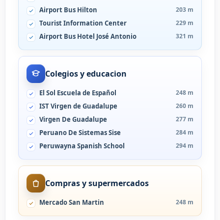
Airport Bus Hilton
203 m
Tourist Information Center
229 m
Airport Bus Hotel José Antonio
321 m
Colegios y educacion
El Sol Escuela de Español
248 m
IST Virgen de Guadalupe
260 m
Virgen De Guadalupe
277 m
Peruano De Sistemas Sise
284 m
Peruwayna Spanish School
294 m
Compras y supermercados
Mercado San Martin
248 m