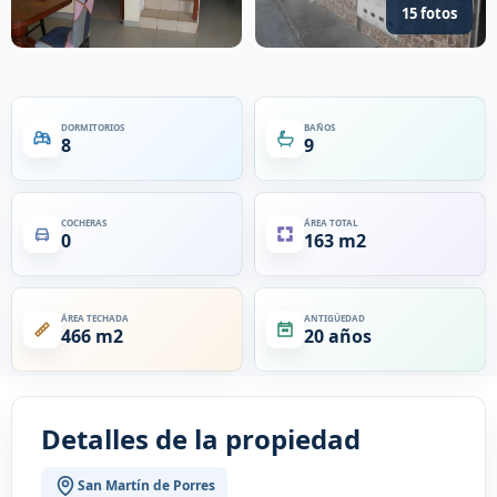
15 fotos
DORMITORIOS
BAÑOS
8
9
COCHERAS
ÁREA TOTAL
0
163 m2
ÁREA TECHADA
ANTIGÜEDAD
466 m2
20 años
Detalles de la propiedad
San Martín de Porres