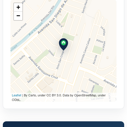
+
−
Leaflet
| By Carto, under CC BY 3.0. Data by OpenStreetMap, under
ODbL.