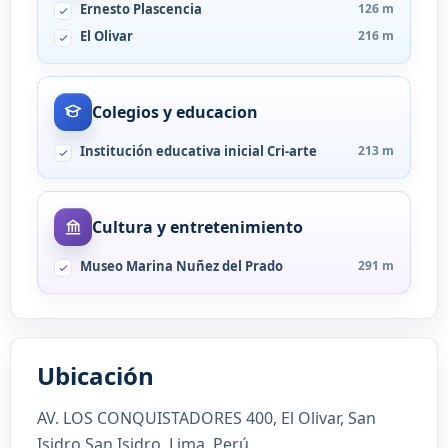
Ernesto Plascencia
126 m
El Olivar
216 m
Colegios y educacion
Institución educativa inicial Cri-arte
213 m
Cultura y entretenimiento
Museo Marina Nuñez del Prado
291 m
Ubicación
AV. LOS CONQUISTADORES 400, El Olivar, San
Isidro San Isidro, Lima, Perú