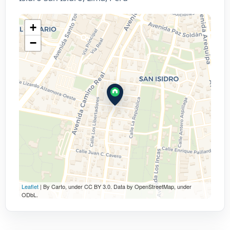
+
−
Leaflet
| By Carto, under CC BY 3.0. Data by OpenStreetMap, under
ODbL.