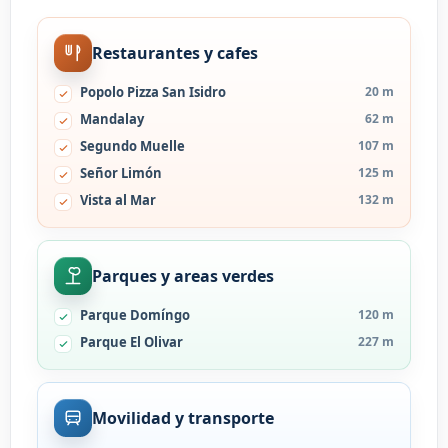
Restaurantes y cafes
Popolo Pizza San Isidro
20 m
Mandalay
62 m
Segundo Muelle
107 m
Señor Limón
125 m
Vista al Mar
132 m
Parques y areas verdes
Parque Domíngo
120 m
Parque El Olivar
227 m
Movilidad y transporte