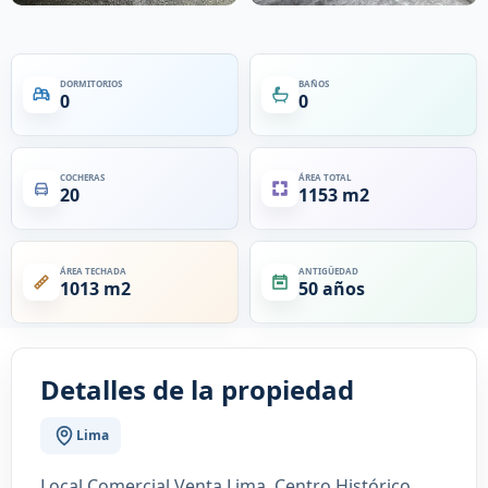
DORMITORIOS
BAÑOS
0
0
COCHERAS
ÁREA TOTAL
20
1153 m2
ÁREA TECHADA
ANTIGÜEDAD
1013 m2
50 años
Detalles de la propiedad
Lima
Local Comercial Venta Lima, Centro Histórico,