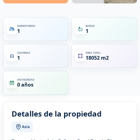
DORMITORIOS
BAÑOS
1
1
COCHERAS
ÁREA TOTAL
1
18052 m2
ANTIGÜEDAD
0 años
Detalles de la propiedad
Asia