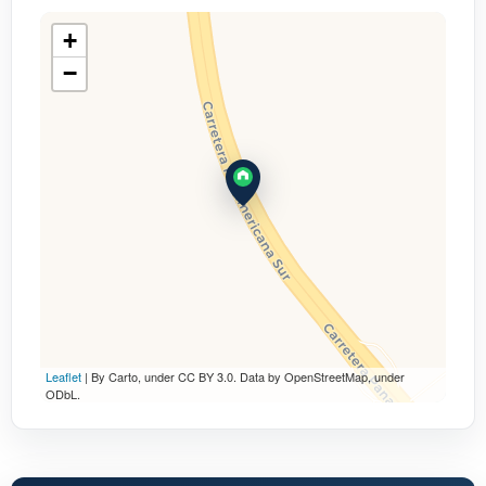
+
−
Leaflet
| By Carto, under CC BY 3.0. Data by OpenStreetMap, under
ODbL.