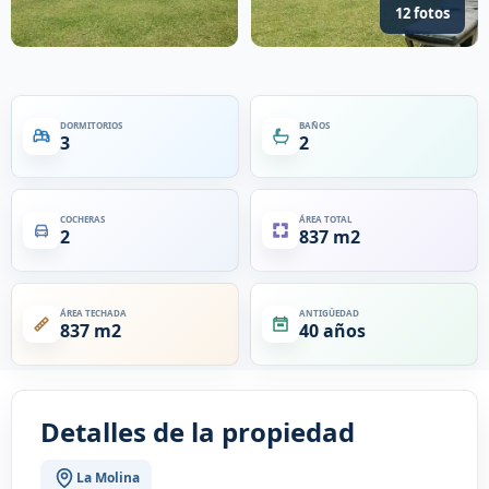
12 fotos
DORMITORIOS
BAÑOS
3
2
COCHERAS
ÁREA TOTAL
2
837 m2
ÁREA TECHADA
ANTIGÜEDAD
837 m2
40 años
Detalles de la propiedad
La Molina