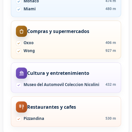
Mónaco
474 m
Miami
480 m
Compras y supermercados
Oxxo
406 m
Wong
927 m
Cultura y entretenimiento
Museo del Automovil Coleccion Nicolini
432 m
Restaurantes y cafes
Pizzandina
530 m