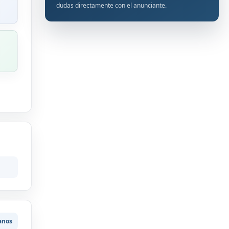
dudas directamente con el anunciante.
anos