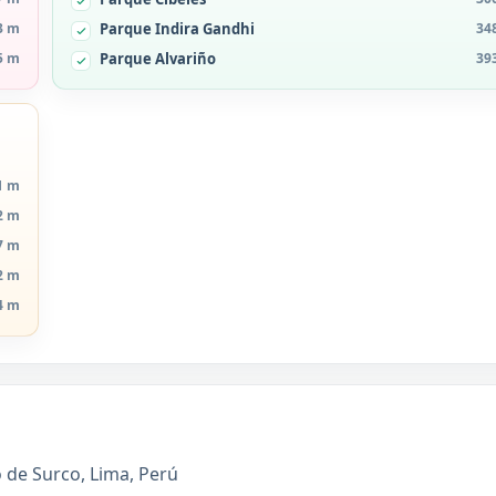
3 m
Parque Indira Gandhi
34
5 m
Parque Alvariño
39
1 m
2 m
7 m
2 m
4 m
 de Surco, Lima, Perú