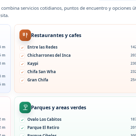
 combina servicios cotidianos, puntos de encuentro y opciones út
sita.
Restaurantes y cafes
3 m
Entre las Redes
14
5 m
Chicharrones del Inca
20
8 m
Kaypi
23
Chifa San Wha
23
8 m
Gran Chifa
25
5 m
Parques y areas verdes
2 m
Ovalo Los Cabitos
18
2 m
Parque El Retiro
20
7 m
Parque Cibeles
30