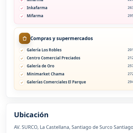
Inkafarma
26
Mifarma
29
Compras y supermercados
Galería Los Robles
20
Centro Comercial Preciados
21
Galería de Oro
25
Minimarket Chama
27
Galerías Comerciales El Parque
29
Ubicación
AV. SURCO, La Castellana, Santiago de Surco Santiago