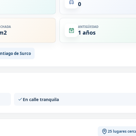
0
ECHADA
ANTIGÜEDAD
 m2
1 años
antiago de Surco
En calle tranquila
25 lugares cerc