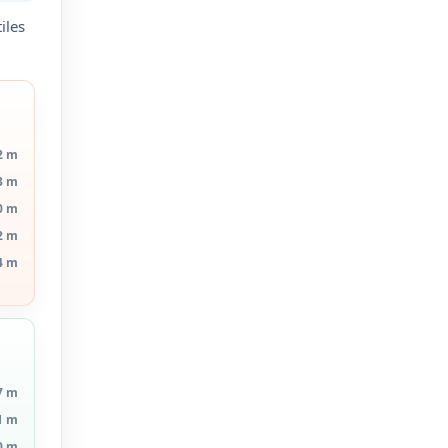
iles
2 m
3 m
0 m
2 m
4 m
7 m
1 m
0 m