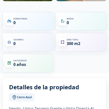
DORMITORIOS
BAÑOS
0
0
COCHERAS
ÁREA TOTAL
0
300 m2
ANTIGÜEDAD
0 años
Detalles de la propiedad
Cerro Azul
Vendo, Unico Terreno Frente y Vista Directa Al